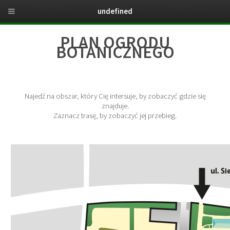
undefined
PLAN OGRODU
BOTANICZNEGO
Najedź na obszar, który Cię intersuje, by zobaczyć gdzie się
znajduje.
Zaznacz trasę, by zobaczyć jej przebieg.