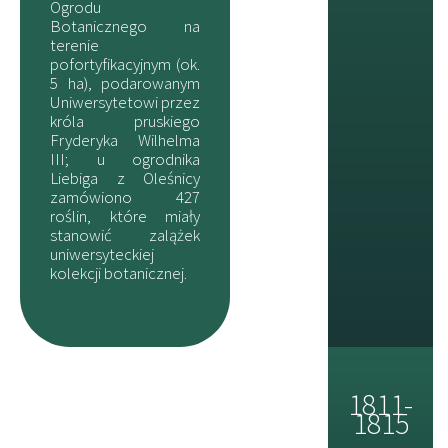
Ogrodu
Botanicznego na
terenie
pofortyfikacyjnym (ok.
5 ha), podarowanym
Uniwersytetowi przez
króla pruskiego
Fryderyka Wilhelma
III; u ogrodnika
Liebiga z Oleśnicy
zamówiono 427
roślin, które miały
stanowić zalążek
uniwersyteckiej
kolekcji botanicznej.
1811-
1815