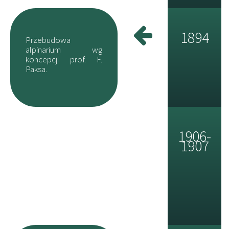
1894
Przebudowa
alpinarium wg
koncepcji prof. F.
Paksa.
1906-
1907