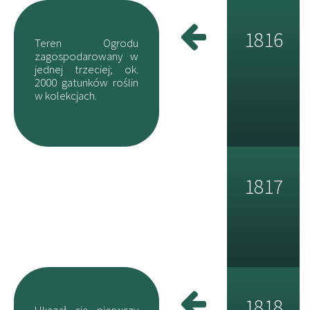
1816
Teren Ogrodu
zagospodarowany w
jednej trzeciej; ok.
2000 gatunków roślin
w kolekcjach.
1817
1818
Ukazał się pierwszy