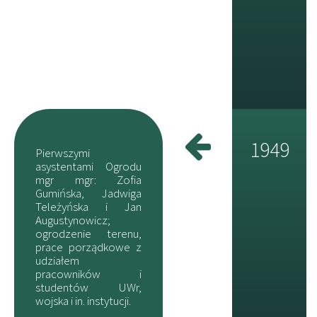
1949
Pierwszymi
asystentami Ogrodu
mgr mgr: Zofia
Gumińska, Jadwiga
Teleżyńska i Jan
Augustynowicz;
ogrodzenie terenu,
prace porządkowe z
udziałem
pracowników i
studentów UWr,
wojska i in. instytucji.