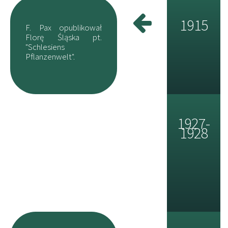
1915
F. Pax opublikował
Florę Śląska pt.
"Schlesiens
Pflanzenwelt".
1927-
1928