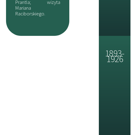
Prantla; wizyta
Mariana
Raciborskiego.
1893-
1926