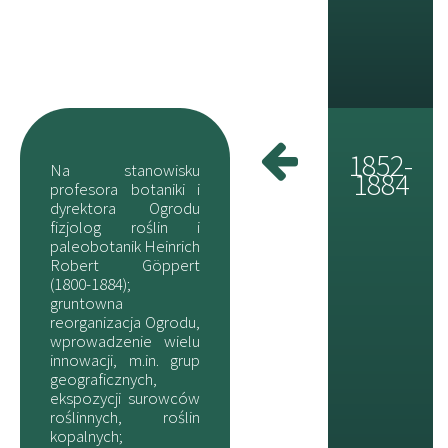
1852-
Na stanowisku
1884
profesora botaniki i
dyrektora Ogrodu
fizjolog roślin i
paleobotanik Heinrich
Robert Göppert
(1800-1884);
gruntowna
reorganizacja Ogrodu,
wprowadzenie wielu
innowacji, m.in. grup
geograficznych,
ekspozycji surowców
roślinnych, roślin
kopalnych;