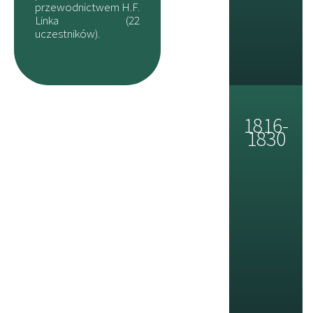
przewodnictwem H.F.
Linka (22
uczestników).
1816-
1830