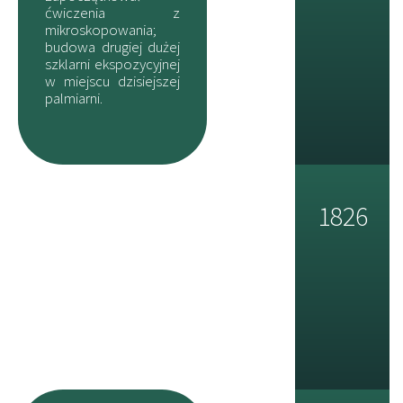
ćwiczenia z
mikroskopowania;
budowa drugiej dużej
szklarni ekspozycyjnej
w miejscu dzisiejszej
palmiarni.
1826