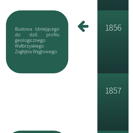
1856
Budowa istniejącego
do dziś profilu
geologicznego
Wałbrzyskiego
Zagłębia Węglowego.
1857