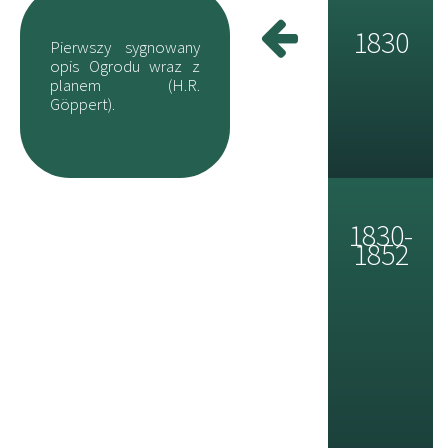
1830
Pierwszy sygnowany
opis Ogrodu wraz z
planem (H.R.
Göppert).
1830-
1852