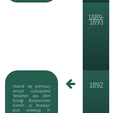
1889-
1893
1892
Ukazał się pierwszy
zeszyt czasopisma
"Arbeiten aus dem
Königl. Botanischen
Garten zu Breslau"
pod redakcją K.