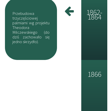
1862-
Przebudowa
1864
trzyczęściowej
palmiarni wg projektu
Theodora
Milczewskiego (do
dziś zachowało się
jedno skrzydło).
1866