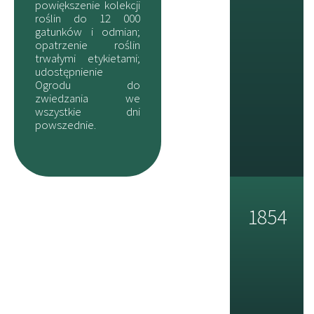
powiększenie kolekcji
roślin do 12 000
gatunków i odmian;
opatrzenie roślin
trwałymi etykietami;
udostępnienie
Ogrodu do
zwiedzania we
wszystkie dni
powszednie.
1854