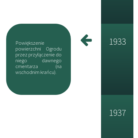
1933
Powiększenie
powierzchni Ogrodu
przez przyłączenie do
niego dawnego
cmentarza (na
wschodnim krańcu).
1937