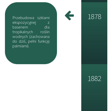
1878
Przebudowa szklarni
ekspozycyjnej z
basenem dla
tropikalnych roślin
wodnych (zachowana
do dziś, pełni funkcję
palmiarni).
1882