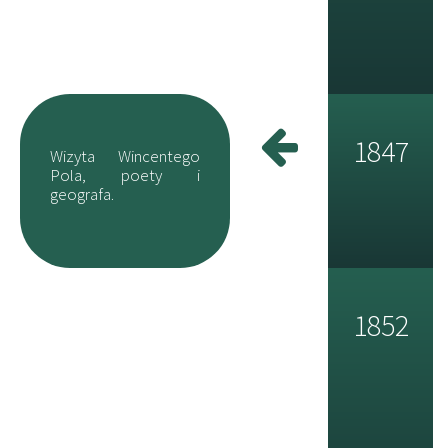
1847
Wizyta Wincentego
Pola, poety i
geografa.
1852