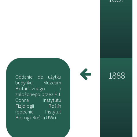
1888
Oddanie do użytku
budynku Muzeum
Botanicznego i
założonego przez F.J.
Cohna Instytutu
Fizjologii Roślin
(obecnie Instytut
Biologii Roślin UWr).