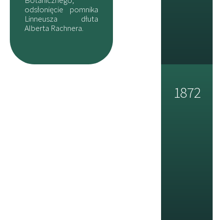
odsłonięcie pomnika
Linneusza dłuta
Alberta Rachnera.
1872