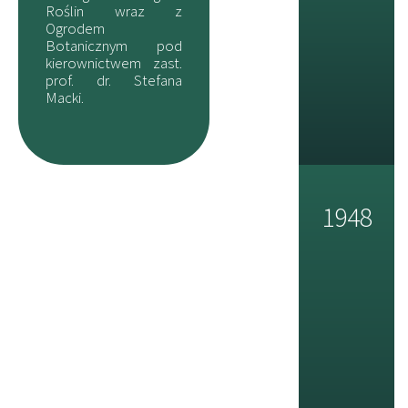
Roślin wraz z
Ogrodem
Botanicznym pod
kierownictwem zast.
prof. dr. Stefana
Macki.
1948