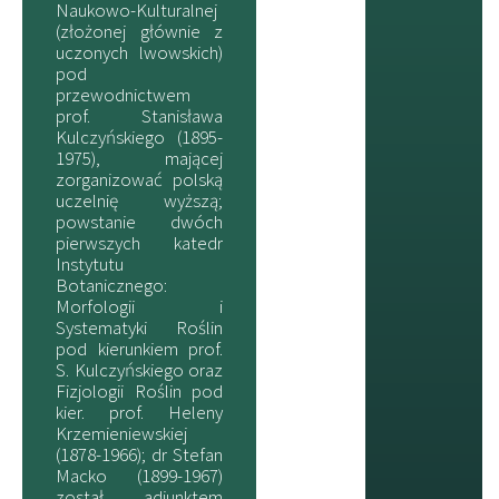
Naukowo-Kulturalnej
(złożonej głównie z
uczonych lwowskich)
pod
przewodnictwem
prof. Stanisława
Kulczyńskiego (1895-
1975), mającej
zorganizować polską
uczelnię wyższą;
powstanie dwóch
pierwszych katedr
Instytutu
Botanicznego:
Morfologii i
Systematyki Roślin
pod kierunkiem prof.
S. Kulczyńskiego oraz
Fizjologii Roślin pod
kier. prof. Heleny
Krzemieniewskiej
(1878-1966); dr Stefan
Macko (1899-1967)
został adiunktem