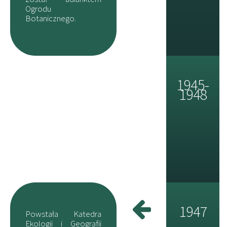
Ogrodu
Botanicznego.
1945-
1948
1947
Powstała Katedra
Ekologii i Geografii