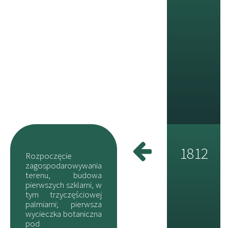
1812
Rozpoczęcie
zagospodarowywania
terenu, budowa
pierwszych szklarni, w
tym trzyczęściowej
palmiarni; pierwsza
wycieczka botaniczna
pod