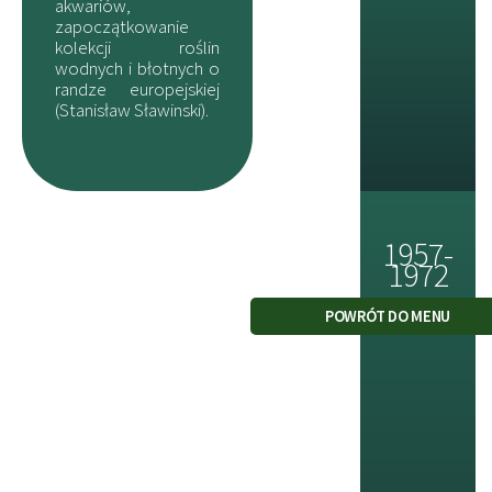
akwariów,
zapoczątkowanie
kolekcji roślin
wodnych i błotnych o
randze europejskiej
(Stanisław Sławinski).
1957-
1972
POWRÓT DO MENU